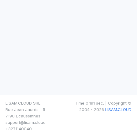
LISAM.CLOUD SRL
Time 0,191 sec. | Copyright ©
Rue Jean Jaurès - 5
2004 - 2026
LISAM.CLOUD
7190 Ecaussinnes
support@lisam.cloud
+3271140040