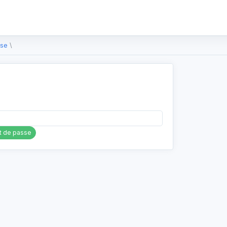
ise
\
t de passe