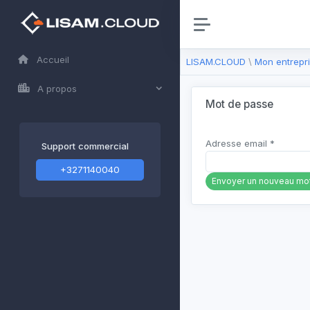
Accueil
LISAM.CLOUD
\
Mon entrepr
A propos
Mot de passe
Adresse email *
Support commercial
+3271140040
Envoyer un nouveau mo