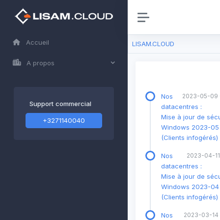
Accueil
LISAM.CLOUD
A propos
Nos
2023-05-09 
Support commercial
datacentres :
Mise à jour de sécu
+3271140040
Windows 2023-05
(Clients infogérés)
Nos
2023-04-11
datacentres :
Mise à jour de sécu
Windows 2023-04
(Clients infogérés)
Nos
2023-03-14 