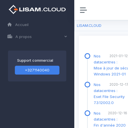
Accueil
LISAM.CLOUD
A propos
Nos
2021-01-12
Support commercial
datacentres :
Mise à jour de sécu
+3271140040
Windows 2021-01
Nos
2020-12-17
datacentres :
Eset File Security
7.3.12002.0
Nos
2020-12-16
datacentres :
Fin d'année 2020