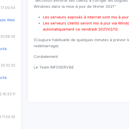
"Microsoft exhorte ses clients à corriger les bogues 
Windows dans la mise à jour de février 2021"
 17:00:04
Les serveurs exposés à internet sont mis à jour
rade Web
Les serveurs clients seront mis à jour via Win
automatiquement ce vendredi 2021/02/12.
 20:58:30
(Coupure habituelle de quelques minutes à prévoir 
redémarrage
)
rité
Cordialement
 20:32:32
Le Team INFOSERV.BE
rité
 15:33:11
 11:24:35