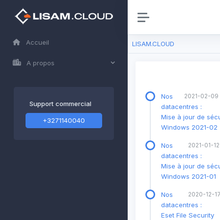
Accueil
LISAM.CLOUD
A propos
Nos
2021-02-09 
Support commercial
datacentres :
Mise à jour de sécu
+3271140040
Windows 2021-02
Nos
2021-01-12
datacentres :
Mise à jour de sécu
Windows 2021-01
Nos
2020-12-17
datacentres :
Eset File Security