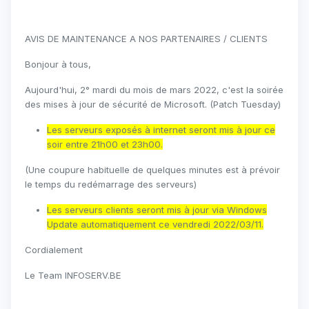
AVIS DE MAINTENANCE A NOS PARTENAIRES / CLIENTS
Bonjour à tous,
Aujourd'hui, 2° mardi du mois de mars 2022, c'est la soirée
des mises à jour de sécurité de Microsoft. (Patch Tuesday)
Les serveurs exposés à internet seront mis à jour ce
soir entre 21h00 et 23h00.
(Une coupure habituelle de quelques minutes est à prévoir
le temps du redémarrage des serveurs)
Les serveurs clients seront mis à jour via Windows
Update automatiquement ce vendredi 2022/03/11.
Cordialement
Le Team INFOSERV.BE