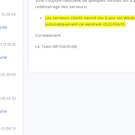
(Une coupure habituelle de quelques minutes est à p
redémarrage des serveurs)
 16:29:09
Les serveurs clients seront mis à jour via Win
automatiquement ce vendredi 2022/04/15.
rité
Cordialement
1 11:18:25
Le Team INFOSERV.BE
rité
 00:36:55
 08:24:32
rité
 01:06:13