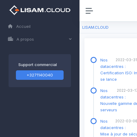
Accueil
LISAM.CLOUD
A propos
Nos
2022-03-31
Support commercial
datacentres :
Certification ISO: I
+3271140040
se lance
Nos
2022-03-17
datacentres :
Nouvelle gamme d
serveurs
Nos
2022-03-08
datacentres :
Mise à jour de sécu