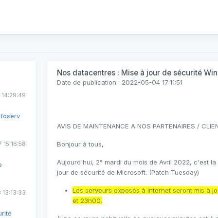
Nos datacentres : Mise à jour de sécurité W
Date de publication : 2022-05-04 17:11:51
 14:29:49
nfoserv
AVIS DE MAINTENANCE A NOS PARTENAIRES / CLIE
 15:16:58
Bonjour à tous,
Aujourd'hui, 2° mardi du mois de Avril 2022, c'est la
e
jour de sécurité de Microsoft. (Patch Tuesday)
Les serveurs exposés à internet seront mis à jo
 13:13:33
et 23h00.
rité