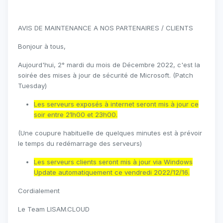
AVIS DE MAINTENANCE A NOS PARTENAIRES / CLIENTS
Bonjour à tous,
Aujourd'hui, 2° mardi du mois de Décembre 2022, c'est la
soirée des mises à jour de sécurité de Microsoft. (Patch
Tuesday)
Les serveurs exposés à internet seront mis à jour ce
soir entre 21h00 et 23h00.
(Une coupure habituelle de quelques minutes est à prévoir
le temps du redémarrage des serveurs)
Les serveurs clients seront mis à jour via Windows
Update automatiquement ce vendredi 2022/12/16.
Cordialement
Le Team LISAM.CLOUD